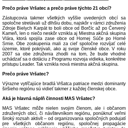
Prečo práve Vršatec a prečo práve týchto 21 obcí?
Zástupcovia takmer všetkých vyššie uvedených obcí sa
spoločne stretávali už dlhšiu dobu, najskôr v rámci združenia
Zdroje Bielych Karpát to boli obce od Borčíc až po Červený
Kameň, len o niečo neskôr vznikla aj Miestna akčná skupina
Vlára, ktorá spojila zase obce od Hornej Súče po Horné
Srnie. Obe zoskupenia mali za cieľ spoločne rozvíjať celé
územie, ktoré pokrývali, ako aj svoje členské obce. V roku
2007 sa obe združenia zhodli na tom, že bude vhodné
uchádzať sa o dotáciu z Programu rozvoja vidieka, konkrétne
prístupu Leader. Tak vznikla nová miestna akčná skupina.
Prečo práve Vršatec?
Výrazne vytŕčajúce bradlá Vršatca patriace medzi dominanty
širšieho regiónu sú vidieť takmer z každej členskej obce.
Aká je hlavná náplň činnosti MAS Vršatec?
MAS Vršatec môže nielen svojim členom, ale i občanom
združených obcí, či návštevníkom regiónu, ponúknuť veľmi
široký rozsah aktivít – od organizovania spoločných podujatí
pre všetkých občanom regiónu, spoločnej propagácie