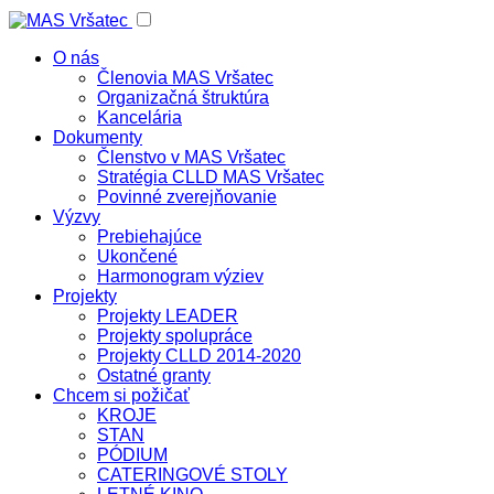
O nás
Členovia MAS Vršatec
Organizačná štruktúra
Kancelária
Dokumenty
Členstvo v MAS Vršatec
Stratégia CLLD MAS Vršatec
Povinné zverejňovanie
Výzvy
Prebiehajúce
Ukončené
Harmonogram výziev
Projekty
Projekty LEADER
Projekty spolupráce
Projekty CLLD 2014-2020
Ostatné granty
Chcem si požičať
KROJE
STAN
PÓDIUM
CATERINGOVÉ STOLY