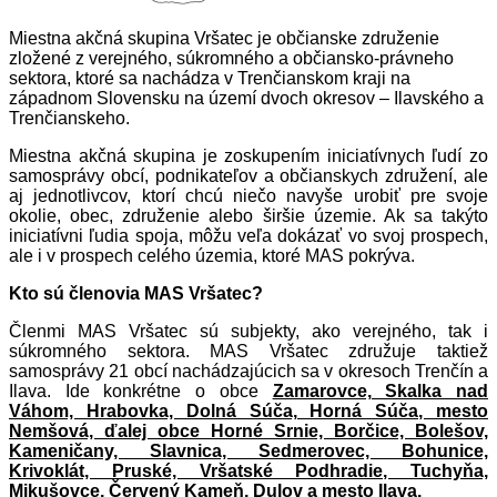
Miestna akčná skupina Vršatec je občianske združenie
zložené z verejného, súkromného a občiansko-právneho
sektora, ktoré sa nachádza v Trenčianskom kraji na
západnom Slovensku na území dvoch okresov – Ilavského a
Trenčianskeho.
Miestna akčná skupina je zoskupením iniciatívnych ľudí zo
samosprávy obcí, podnikateľov a občianskych združení, ale
aj jednotlivcov, ktorí chcú niečo navyše urobiť pre svoje
okolie, obec, združenie alebo širšie územie. Ak sa takýto
iniciatívni ľudia spoja, môžu veľa dokázať vo svoj prospech,
ale i v prospech celého územia, ktoré MAS pokrýva.
Kto sú členovia MAS Vršatec?
Členmi MAS Vršatec sú subjekty, ako verejného, tak i
súkromného sektora. MAS Vršatec združuje taktiež
samosprávy 21 obcí nachádzajúcich sa v okresoch Trenčín a
Ilava. Ide konkrétne o obce
Zamarovce, Skalka nad
Váhom, Hrabovka, Dolná Súča, Horná Súča, mesto
Nemšová, ďalej obce Horné Srnie, Borčice, Bolešov,
Kameničany, Slavnica, Sedmerovec, Bohunice,
Krivoklát, Pruské, Vršatské Podhradie, Tuchyňa,
Mikušovce, Červený Kameň, Dulov a mesto Ilava.