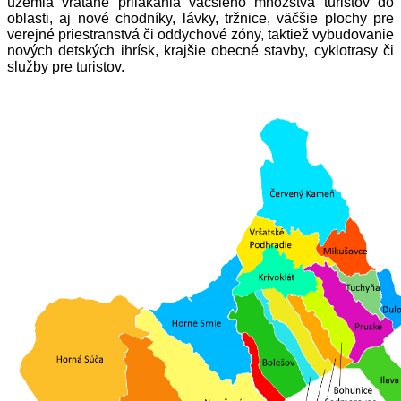
územia vrátane prilákania väčšieho množstva turistov do
oblasti, aj nové chodníky, lávky, tržnice, väčšie plochy pre
verejné priestranstvá či oddychové zóny, taktiež vybudovanie
nových detských ihrísk, krajšie obecné stavby, cyklotrasy či
služby pre turistov.