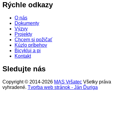
Rýchle odkazy
O nás
Dokumenty
Výzvy
Projekty
Chcem si požičať
Kúzlo príbehov
Bicykluj a pi
Kontakt
Sledujte nás
Copyright © 2014-2026
MAS Vršatec
Všetky práva
vyhradené.
Tvorba web stránok - Ján Ďuriga