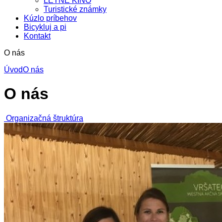
LETNÉ KINO
Turistické známky
Kúzlo príbehov
Bicykluj a pi
Kontakt
O nás
Úvod
O nás
O nás
Organizačná štruktúra