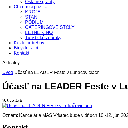
Ostatné granty
Chcem si požičať
KROJE
STAN
PÓDIUM
CATERINGOVÉ STOLY
LETNÉ KINO
Turistické známky
Kúzlo príbehov
Bicykluj a pi
Kontakt
Aktuality
Úvod
Účasť na LEADER Feste v Luhačoviciach
Účasť na LEADER Feste v L
9. 6. 2026
Oznam: Kancelária MAS Vršatec bude v dňoch 10.-12. jún 202
Kontakt