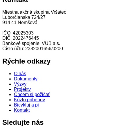
Miestna akčná skupina Vršatec
Ľuborčianska 724/27
914 41 Nemšová
IČO: 42025303
DIČ: 2022476445
Bankové spojenie: VÚB a.s.
Číslo účtu: 2382001656/0200
Rýchle odkazy
O nás
Dokumenty
Výzvy
Projekty
Chcem si požičať
Kúzlo príbehov
Bicykluj a pi
Kontakt
Sledujte nás