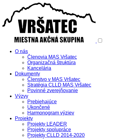
O nás
Členovia MAS Vršatec
Organizačná štruktúra
Kancelária
Dokumenty
Členstvo v MAS Vršatec
Stratégia CLLD MAS Vršatec
Povinné zverejňovanie
Výzvy
Prebiehajúce
Ukončené
Harmonogram výziev
Projekty
Projekty LEADER
Projekty spolupráce
Projekty CLLD 2014-2020