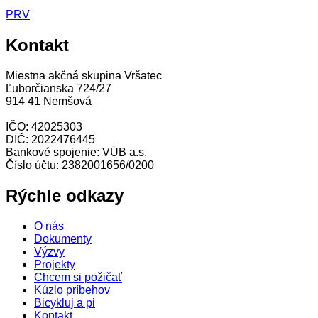
PRV
Kontakt
Miestna akčná skupina Vršatec
Ľuborčianska 724/27
914 41 Nemšová
IČO: 42025303
DIČ: 2022476445
Bankové spojenie: VÚB a.s.
Číslo účtu: 2382001656/0200
Rýchle odkazy
O nás
Dokumenty
Výzvy
Projekty
Chcem si požičať
Kúzlo príbehov
Bicykluj a pi
Kontakt