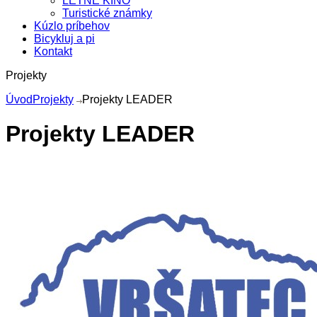
LETNÉ KINO
Turistické známky
Kúzlo príbehov
Bicykluj a pi
Kontakt
Projekty
Úvod
Projekty
Projekty LEADER
Projekty LEADER