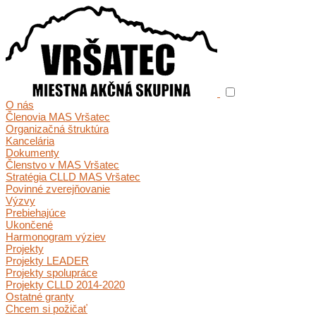
O nás
Členovia MAS Vršatec
Organizačná štruktúra
Kancelária
Dokumenty
Členstvo v MAS Vršatec
Stratégia CLLD MAS Vršatec
Povinné zverejňovanie
Výzvy
Prebiehajúce
Ukončené
Harmonogram výziev
Projekty
Projekty LEADER
Projekty spolupráce
Projekty CLLD 2014-2020
Ostatné granty
Chcem si požičať