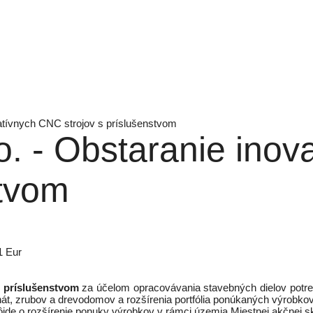
ovatívnych CNC strojov s príslušenstvom
.o. - Obstaranie ino
stvom
1 Eur
s príslušenstvom
za účelom opracovávania stavebných dielov potreb
át, zrubov a drevodomov a rozšírenia portfólia ponúkaných výrobkov
ôjde o rozšírenie ponuky výrobkov v rámci územia Miestnej akčnej