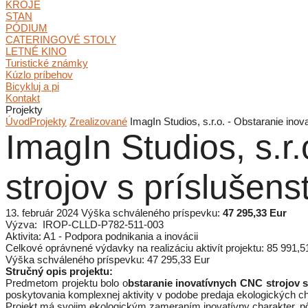
KROJE
STAN
PÓDIUM
CATERINGOVÉ STOLY
LETNÉ KINO
Turistické známky
Kúzlo príbehov
Bicykluj a pi
Kontakt
Projekty
Úvod
Projekty
Zrealizované
ImagIn Studios, s.r.o. - Obstaranie in
ImagIn Studios, s.r
strojov s príslušen
13. február 2024
Výška
schváleného
príspevku:
47 295,33 Eur
Výzva: IROP-CLLD-P782-511-003
Aktivita: A1 - Podpora podnikania a inovácii
Celkové oprávnené výdavky na realizáciu aktivít projektu: 85 991,5
Výška schváleného príspevku: 47 295,33 Eur
Stručný opis projektu:
Predmetom projektu bolo o
bstaranie inovatívnych CNC strojov 
poskytovania komplexnej aktivity v podobe predaja ekologických ch
Projekt má svojim ekologickým zameraním inovatívny charakter, p